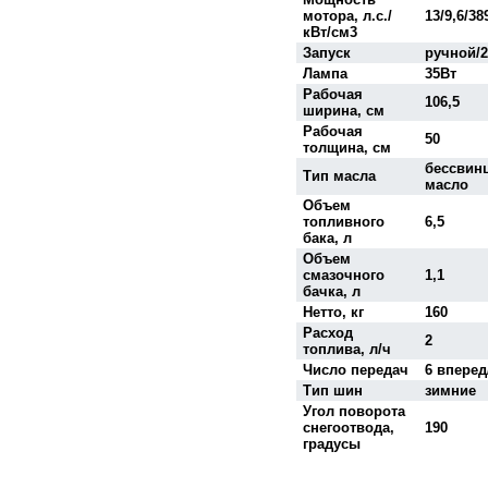
мотора, л.с./
13/9,6/38
кВт/см3
Запуск
ручной/2
Лампа
35Вт
Рабочая
106,5
ширина, см
Рабочая
50
толщина, см
бессвин
Тип масла
масло
Объем
топливного
6,5
бака, л
Объем
смазочного
1,1
бачка, л
Нетто, кг
160
Расход
2
топлива, л/ч
Число передач
6 вперед
Тип шин
зимние
Угол поворота
снегоотвода,
190
градусы