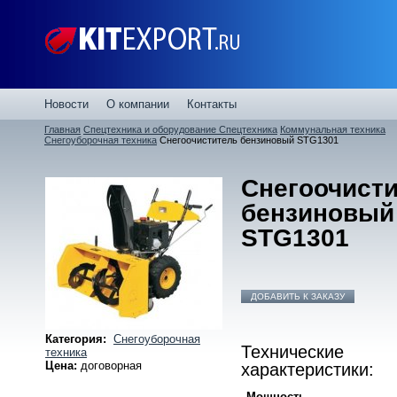
Новости
О компании
Контакты
Главная
Спецтехника и оборудование
Спецтехника
Коммунальная техника
Снегоуборочная техника
Снегоочиститель бензиновый STG1301
Снегоочист
бензиновый
STG1301
ДОБАВИТЬ К ЗАКАЗУ
Категория:
Снегоуборочная
Технические
техника
характеристики:
Цена:
договорная
Мощность