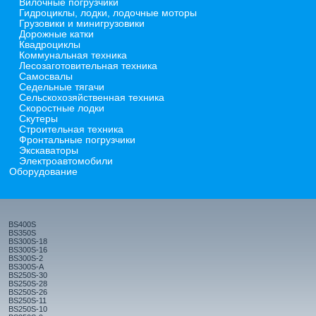
Вилочные погрузчики
Гидроциклы, лодки, лодочные моторы
Грузовики и минигрузовики
Дорожные катки
Квадроциклы
Коммунальная техника
Лесозаготовительная техника
Самосвалы
Седельные тягачи
Сельскохозяйственная техника
Скоростные лодки
Скутеры
Строительная техника
Фронтальные погрузчики
Экскаваторы
Электроавтомобили
Оборудование
BS400S
BS350S
BS300S-18
BS300S-16
BS300S-2
BS300S-A
BS250S-30
BS250S-28
BS250S-26
BS250S-11
BS250S-10