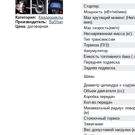
Стартер:
Мощность (кВт/об/мин):
Категория:
Квадроциклы
Мах крутящий момент (Hм/
Производитель:
BaShan
мин):
Цена:
договорная
Max скорость(км/ч):
Неснаряженная масса (кг):
Тип трансмиссии
Тормоза (П/З):
Аккумулятор:
Емкость топливного бака ( 
Передняя подвеска
Задняя подвеска
Шины
Диаметр цилиндра х ход(мм
Объем двигателя (сс):
Коробка передач
Кол-во передач
Минимальный радиус пово
(м)
Стояночный тормоз
Зажигание
Вес допустимой нагрузки (кг