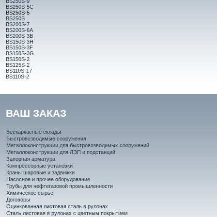
BS250S-9
BS250S-5C
BS250S-5
BS250S
BS200S-7
BS200S-6A
BS200S-3B
BS150S-3H
BS150S-3F
BS150S-3G
BS150S-2
BS125S-2
BS110S-17
BS110S-2
ВАШ ЗАКАЗ
Бескаркасные склады
Быстровозводимые сооружения
Металлоконструкции для быстровозводимых сооружений
Металлоконструкции для ЛЭП и подстанций
Запорная арматура
Компрессорные установки
Краны шаровые и задвижки
Насосное и прочее оборудование
Трубы для нефтегазовой промышленности
Химическое сырье
Договоры
Оцинкованная листовая сталь в рулонах
Сталь листовая в рулонах с цветным покрытием