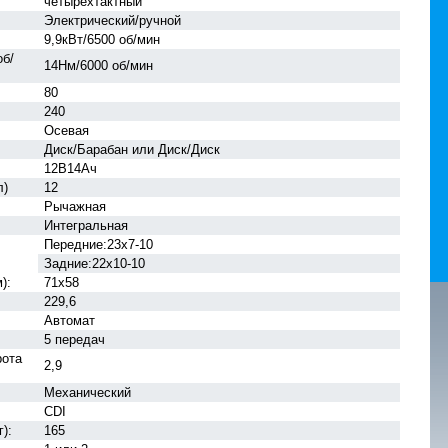
четырехтактный
Электрический/ручной
9,9кВт/6500 об/мин
об/
14Нм/6000 об/мин
80
240
Осевая
Диск/Барабан или Диск/Диск
12В14Aч
л)
12
Рычажная
Интегральная
Передние:23х7-10
Задние:22х10-10
):
71х58
229,6
Автомат
5 передач
рота
2,9
Механический
CDI
):
165