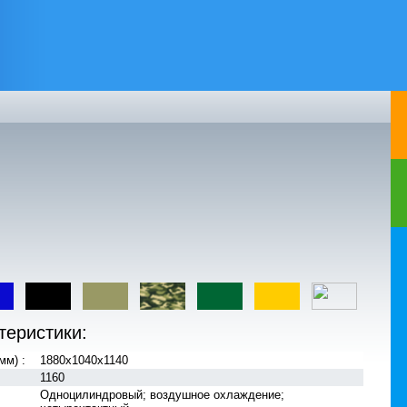
теристики:
мм) :
1880х1040х1140
1160
Одноцилиндровый; воздушное охлаждение;