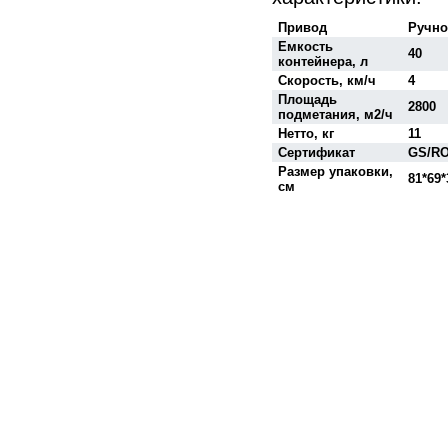
Привод
Ручн
Емкость
40
контейнера, л
Скорость, км/ч
4
Площадь
2800
подметания, м2/ч
Нетто, кг
11
Сертификат
GS/R
Размер упаковки,
81*69*
см