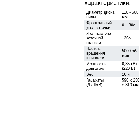
характеристики:
Диаметр диска
110 - 500
пилы
мм
Фронтальный
0 – 30о
угол заточки
Угол наклона
заточной
±30о
головки
Частота
5000 об/
вращения
мин
шпинделя
Мощность
0,35 кВт
двигателя
(220 В)
Вес
16 кг
Габариты
590 х 25
(ДхШхВ)
х 310 мм