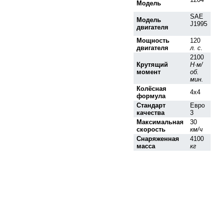
Модель
SAE
Модель
J1995
двигателя
Мощность
120
двигателя
л. с.
2100
Крутящий
Н·м/
момент
об.
мин.
Колёсная
4x4
формула
Стандарт
Евро
качества
3
Максимальная
30
скорость
км/ч
Снаряженная
4100
масса
кг