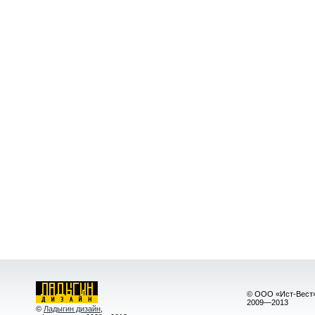
© ООО «Ист-Вест»
2009—2013
©
Ладыгин дизайн
,