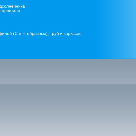
одсолнечника
о профиля
лей (С и Н-образных), труб и каркасов