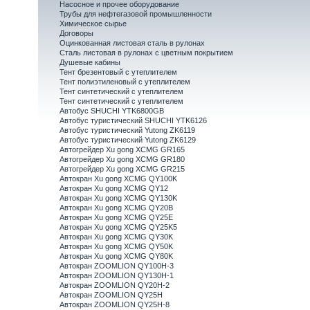
Насосное и прочее оборудование
Трубы для нефтегазовой промышленности
Химическое сырье
Договоры
Оцинкованная листовая сталь в рулонах
Сталь листовая в рулонах с цветным покрытием
Душевые кабины
Тент брезентовый с утеплителем
Тент полиэтиленовый с утеплителем
Тент синтетический с утеплителем
Тент синтетический с утеплителем
Автобус SHUCHI YTK6800GB
Автобус туристический SHUCHI YTK6126
Автобус туристический Yutong ZK6119
Автобус туристический Yutong ZK6129
Автогрейдер Xu gong XCMG GR165
Автогрейдер Xu gong XCMG GR180
Автогрейдер Xu gong XCMG GR215
Автокран Xu gong XCMG QY100K
Автокран Xu gong XCMG QY12
Автокран Xu gong XCMG QY130K
Автокран Xu gong XCMG QY20B
Автокран Xu gong XCMG QY25E
Автокран Xu gong XCMG QY25K5
Автокран Xu gong XCMG QY30K
Автокран Xu gong XCMG QY50K
Автокран Xu gong XCMG QY80K
Автокран ZOOMLION QY100H-3
Автокран ZOOMLION QY130H-1
Автокран ZOOMLION QY20H-2
Автокран ZOOMLION QY25H
Автокран ZOOMLION QY25H-8