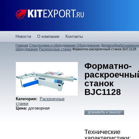
Новости
О компании
Контакты
Главная
Спецтехника и оборудование
Оборудование
Деревообрабатывающе
оборудование
Раскроечные станки
Форматно-раскроечный станок BJC1128
Форматно-
раскроечны
станок
BJC1128
Категория:
Раскроечные
станки
Цена:
договорная
ДОБАВИТЬ К ЗАКАЗУ
Технические
характеристики: