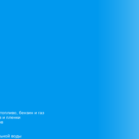
опливо, бензин и газ
в и пленки
ов
льной воды