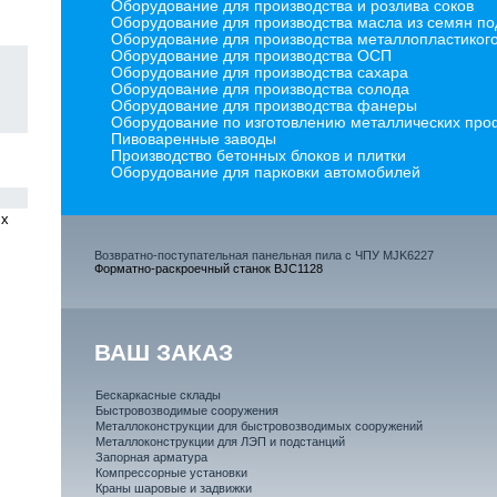
Оборудование для производства и розлива соков
Оборудование для производства масла из семян п
Оборудование для производства металлопластиког
Оборудование для производства ОСП
Оборудование для производства сахара
Оборудование для производства солода
Оборудование для производства фанеры
Оборудование по изготовлению металлических профи
Пивоваренные заводы
Производство бетонных блоков и плитки
Оборудование для парковки автомобилей
 х
Возвратно-поступательная панельная пила с ЧПУ MJK6227
Форматно-раскроечный станок BJC1128
ВАШ ЗАКАЗ
Бескаркасные склады
Быстровозводимые сооружения
Металлоконструкции для быстровозводимых сооружений
Металлоконструкции для ЛЭП и подстанций
Запорная арматура
Компрессорные установки
Краны шаровые и задвижки