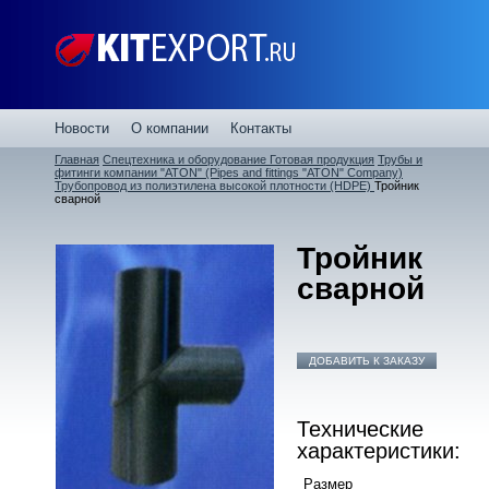
Новости
О компании
Контакты
Главная
Спецтехника и оборудование
Готовая продукция
Трубы и
фитинги компании "ATON" (Pipes and fittings "ATON" Company)
Трубопровод из полиэтилена высокой плотности (HDPE)
Тройник
сварной
Тройник
сварной
ДОБАВИТЬ К ЗАКАЗУ
Технические
характеристики:
Размер