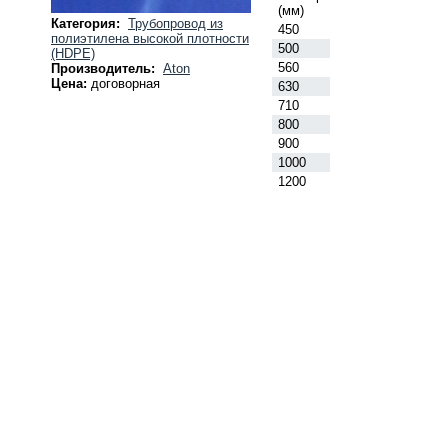
(мм)
Категория:
Трубопровод из
450
полиэтилена высокой плотности
500
(HDPE)
560
Производитель:
Aton
Цена:
договорная
630
710
800
900
1000
1200