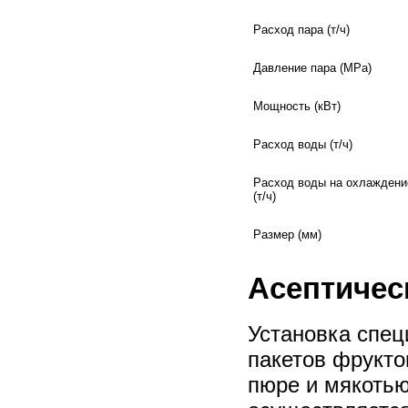
Расход пара (т/ч)
Давление пара (MPa)
Мощность (кВт)
Расход воды (т/ч)
Расход воды на охлаждени
(т/ч)
Размер (мм)
Асептичес
Установка спец
пакетов фрукт
пюре и мякотью