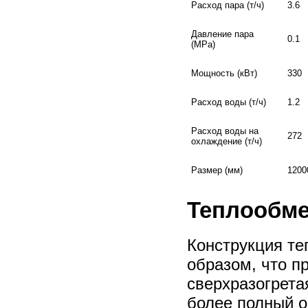
Расход пара (т/ч)
3.6
Давление пара
0.1
(MPa)
Мощность (кВт)
330
Расход воды (т/ч)
1.2
Расход воды на
272
охлаждение (т/ч)
Размер (мм)
1200
Теплообме
Конструкция те
образом, что пр
сверхразогрета
более полный о